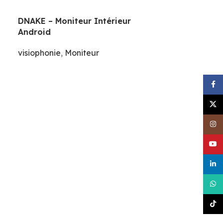
DNAKE – Moniteur Intérieur
Android
visiophonie
,
Moniteur
Face
X
Inst
YouT
linke
What
TikT