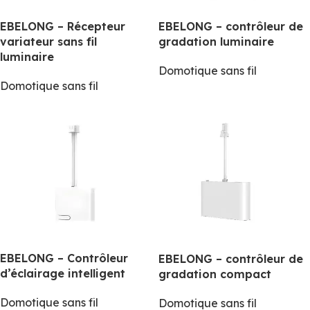
EBELONG – Récepteur
EBELONG – contrôleur de
variateur sans fil
gradation luminaire
luminaire
Domotique sans fil
Domotique sans fil
EBELONG – Contrôleur
EBELONG – contrôleur de
d’éclairage intelligent
gradation compact
Domotique sans fil
Domotique sans fil