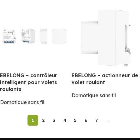
EBELONG – contrôleur
EBELONG – actionneur de
intelligent pour volets
volet roulant
roulants
Domotique sans fil
Domotique sans fil
1
2
3
4
5
6
7
→