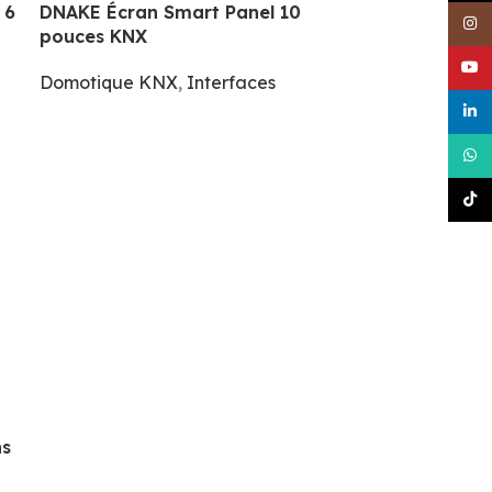
 6
DNAKE Écran Smart Panel 10
Inst
pouces KNX
YouT
Domotique KNX
,
Interfaces
linke
What
TikT
ns