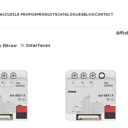
ACCUEIL
À PROPOS
PRODUITS
CATALOGUES
BLOG
CONTACT
Affi
Interfaces
 filtres