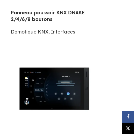
X
Panneau poussoir KNX DNAKE
2/4/6/8 boutons
Domotique KNX
,
Interfaces
Face
X