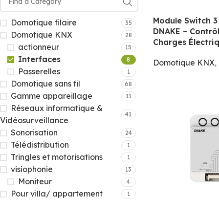
Module Switch 
Domotique filaire
35
DNAKE – Contrôl
Domotique KNX
28
Charges Électri
actionneur
15
Interfaces
8
Domotique KNX
,
Passerelles
1
Domotique sans fil
68
Gamme appareillage
11
Réseaux informatique &
41
Vidéosurveillance
Sonorisation
24
Télédistribution
1
Tringles et motorisations
1
visiophonie
13
Moniteur
4
Pour villa/ appartement
1