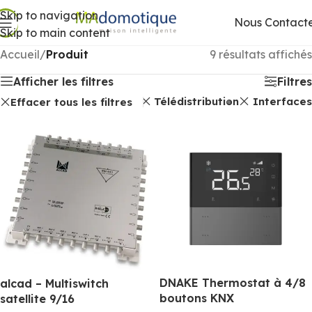
Skip to navigation
Nous Contact
Skip to main content
Accueil
/
Produit
9 résultats affichés
Afficher les filtres
Filtres
Télédistribution
Interfaces
Effacer tous les filtres
DNAKE Thermostat à 4/8
alcad – Multiswitch
boutons KNX
satellite 9/16