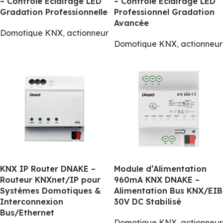
– Contrôle Éclairage LED
– Contrôle Éclairage LED
Gradation Professionnelle
Professionnel Gradation
Avancée
Domotique KNX
,
actionneur
Domotique KNX
,
actionneur
KNX IP Router DNAKE –
Module d’Alimentation
Routeur KNXnet/IP pour
960mA KNX DNAKE –
Systèmes Domotiques &
Alimentation Bus KNX/EIB
Interconnexion
30V DC Stabilisé
Bus/Ethernet
Domotique KNX
,
actionneur