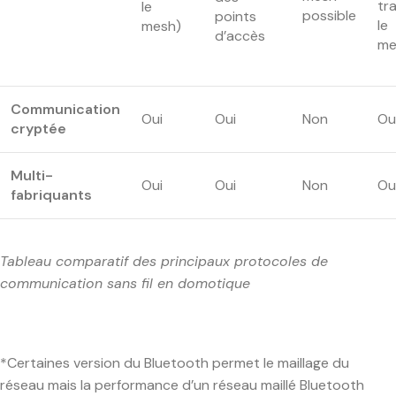
tr
le
possible
points
le
mesh)
d’accès
me
Communication
Oui
Oui
Non
Ou
cryptée
Multi-
Oui
Oui
Non
Ou
fabriquants
Tableau comparatif des principaux protocoles de
communication sans fil en domotique
*Certaines version du Bluetooth permet le maillage du
réseau mais la performance d’un réseau maillé Bluetooth