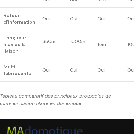
Retour
Oui
Oui
Oui
Ou
d’information
Longueur
350m
1000m
max de la
15m
10
liaison
Multi-
Oui
Oui
Oui
Ou
fabriquants
Tableau comparatif des principaux protocoles de
communication filaire en domotique