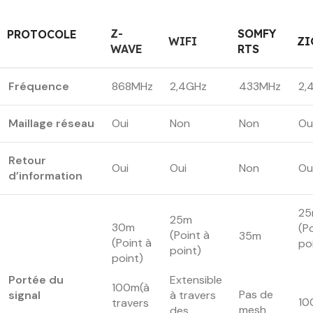
Z-
SOMFY
PROTOCOLE
WIFI
ZI
WAVE
RTS
Fréquence
868MHz
2,4GHz
433MHz
2,
Maillage réseau
Oui
Non
Non
Ou
Retour
Oui
Oui
Non
Ou
d’information
2
25m
30m
(P
(Point à
35m
(Point à
po
point)
point)
Portée du
Extensible
100m(à
Pas de
signal
à travers
10
travers
mesh
des