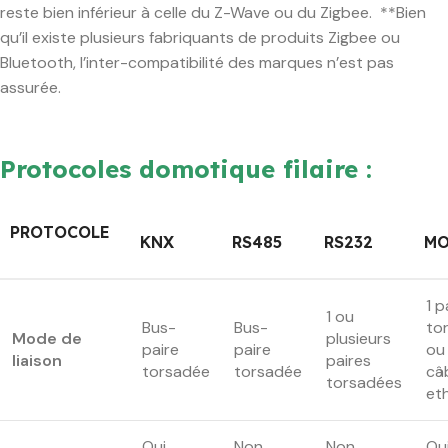
reste bien inférieur à celle du Z-Wave ou du Zigbee. **Bien
qu’il existe plusieurs fabriquants de produits Zigbee ou
Bluetooth, l’inter-compatibilité des marques n’est pas
assurée.
Protocoles domotique filaire :
PROTOCOLE
KNX
RS485
RS232
MO
1 p
1 ou
Bus-
Bus-
to
Mode de
plusieurs
paire
paire
ou 
liaison
paires
torsadée
torsadée
câ
torsadées
et
Oui
Non
Non
Ou