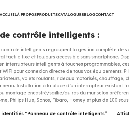
ACCUEIL
À PROPOS
PRODUITS
CATALOGUES
BLOG
CONTACT
e contrôle intelligents :
ontrôle intelligents regroupent la gestion complète de vo
al tactile fixe et toujours accessible sans smartphone. Disp
en interrupteurs intelligents à touches programmables, ces 
 WiFi pour connexion directe de tous vos équipements. Pilo
riateurs, volets roulants, rideaux motorisés, chauffage, c
nneau. Installation à la place d’un interrupteur existan
 ou montage encastré/saillie/au ras du mur selon préfére
e, Philips Hue, Sonos, Fibaro, Homey et plus de 100 sous
 identifiés “Panneau de contrôle intelligents”
Affi