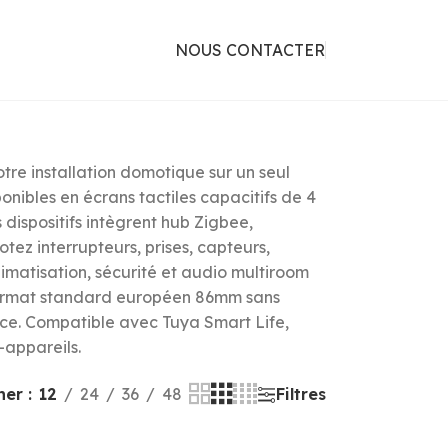
NOUS CONTACTER
tre installation domotique sur un seul
onibles en écrans tactiles capacitifs de 4
dispositifs intègrent hub Zigbee,
tez interrupteurs, prises, capteurs,
limatisation, sécurité et audio multiroom
t format standard européen 86mm sans
nce. Compatible avec Tuya Smart Life,
-appareils.
cher
12
24
36
48
Filtres