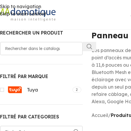
Skip to navigation
Skip to main content
RECHERCHER UN PRODUIT
Panneau d
Les panneaux de c
point d’accès mur
à 11,6 pouces ou 
Bluetooth Mesh et
FILTRÉ PAR MARQUE
éclairage avec va
depuis un seul pa
Tuya
2
refaire câblage,
Alexa, Google Hom
Accueil
/
Produits
FILTRÉ PAR CATEGORIES