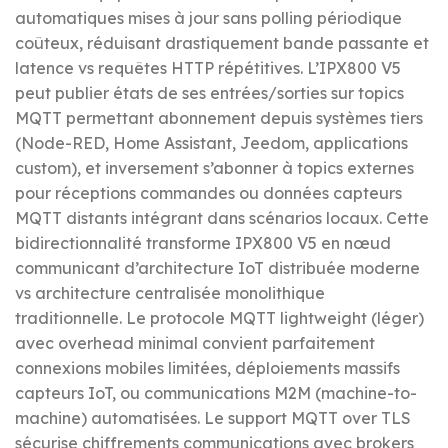
automatiques mises à jour sans polling périodique
coûteux, réduisant drastiquement bande passante et
latence vs requêtes HTTP répétitives. L’IPX800 V5
peut publier états de ses entrées/sorties sur topics
MQTT permettant abonnement depuis systèmes tiers
(Node-RED, Home Assistant, Jeedom, applications
custom), et inversement s’abonner à topics externes
pour réceptions commandes ou données capteurs
MQTT distants intégrant dans scénarios locaux. Cette
bidirectionnalité transforme IPX800 V5 en nœud
communicant d’architecture IoT distribuée moderne
vs architecture centralisée monolithique
traditionnelle. Le protocole MQTT lightweight (léger)
avec overhead minimal convient parfaitement
connexions mobiles limitées, déploiements massifs
capteurs IoT, ou communications M2M (machine-to-
machine) automatisées. Le support MQTT over TLS
sécurise chiffrements communications avec brokers