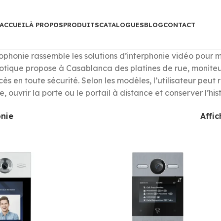
ACCUEIL
À PROPOS
PRODUITS
CATALOGUES
BLOG
CONTACT
ophonie rassemble les solutions d’interphonie vidéo pour m
que propose à Casablanca des platines de rue, moniteurs 
cès en toute sécurité. Selon les modèles, l’utilisateur peu
, ouvrir la porte ou le portail à distance et conserver l’hi
onie
Affi