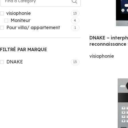
visiophonie
13
Moniteur
4
Pour villa/ appartement
1
DNAKE – interp
reconnaissance 
FILTRÉ PAR MARQUE
visiophonie
DNAKE
13