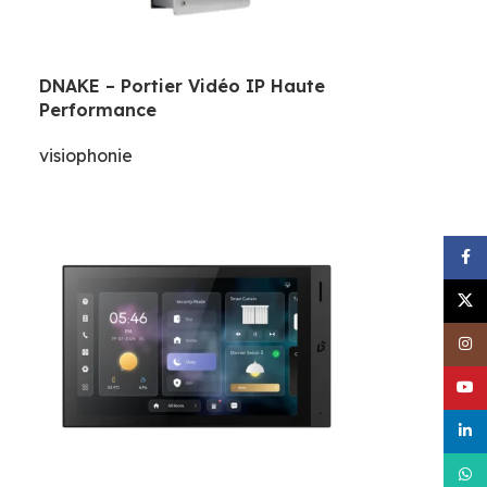
DNAKE – Portier Vidéo IP Haute
Performance
visiophonie
Face
X
Inst
YouT
linke
What