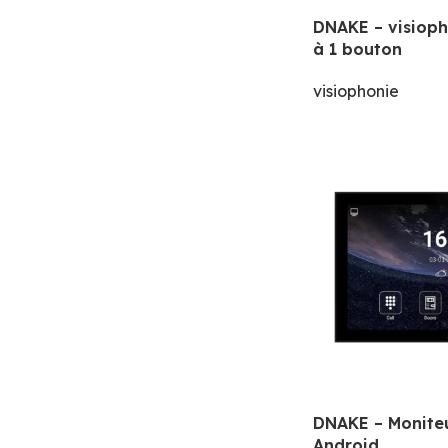
DNAKE – visiop
à 1 bouton
visiophonie
DNAKE – Moniteu
Android