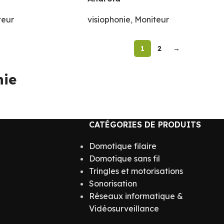
teur
visiophonie
,
Moniteur
1
2
→
nie
CATÉGORIES DE PRODUITS
Domotique filaire
Domotique sans fil
Tringles et motorisations
Sonorisation
Réseaux informatique &
Vidéosurveillance