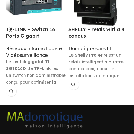
SHELLY – relais wifi a 4
TP-LINK – Switch 16
c
canaux
Ports Gigabit
c
R
Domotique sans fil
Réseaux informatique &
Vidéosurveillance
Le
Shelly Pro 4PM
est un
D
Le
switch gigabit
TL-
relais intelligent à quatre
L
SG1016D
de
TP-Link
est
canaux conçu pour les
d
un switch non administrable
installations domotiques
c
conçu pour optimiser la
professionnelles. Monté sur
c
connectivité réseau en
rail DIN, il permet de
(
entreprise ou en
contrôler et de surveiller à
c
environnement domestique
distance plusieurs
d
nécessitant une bande
appareils électriques via
f
passante élevée. Doté de
Wi-Fi, LAN et Bluetooth. Ce
c
16 ports Gigabit Ethernet
,
dispositif est équipé de
c
il assure un transfert
capacités avancées de