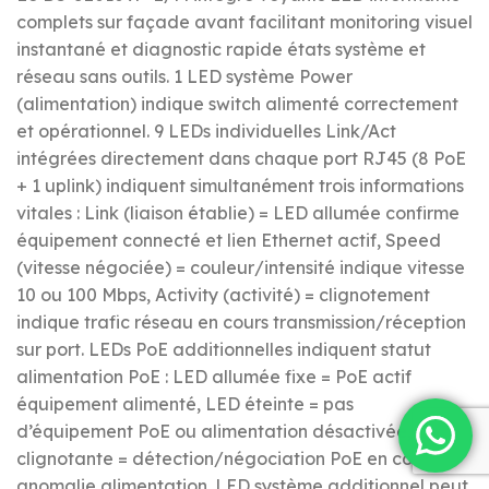
complets sur façade avant facilitant monitoring visuel
instantané et diagnostic rapide états système et
réseau sans outils. 1 LED système Power
(alimentation) indique switch alimenté correctement
et opérationnel. 9 LEDs individuelles Link/Act
intégrées directement dans chaque port RJ45 (8 PoE
+ 1 uplink) indiquent simultanément trois informations
vitales : Link (liaison établie) = LED allumée confirme
équipement connecté et lien Ethernet actif, Speed
(vitesse négociée) = couleur/intensité indique vitesse
10 ou 100 Mbps, Activity (activité) = clignotement
indique trafic réseau en cours transmission/réception
sur port. LEDs PoE additionnelles indiquent statut
alimentation PoE : LED allumée fixe = PoE actif
équipement alimenté, LED éteinte = pas
d’équipement PoE ou alimentation désactivée, LED
clignotante = détection/négociation PoE en cours ou
anomalie alimentation. LED système additionnel peut