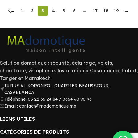
←
1
2
3
4
5
6
…
17
18
19
→
Solution domotique : sécurité, éclairage, volets,
chauffage, visiophonie. Installation à Casablanca, Rabat,
Tanger et Marrakech.
14 RUE AL KORONFOL QUARTIER BEAUSEJOUR,
CASABLANCA
Téléphone: 05 22 36 24 84 / 0664 60 90 96
Email : contact@madomotique.ma
LIENS UTILES
CATÉGORIES DE PRODUITS