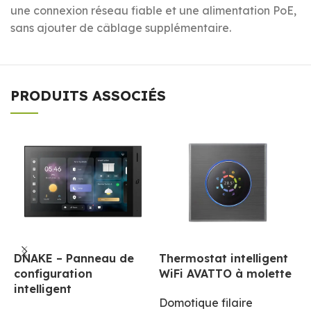
une connexion réseau fiable et une alimentation PoE,
sans ajouter de câblage supplémentaire.
PRODUITS ASSOCIÉS
DNAKE – Panneau de
Thermostat intelligent
G
configuration
WiFi AVATTO à molette
d
intelligent
Domotique filaire
D