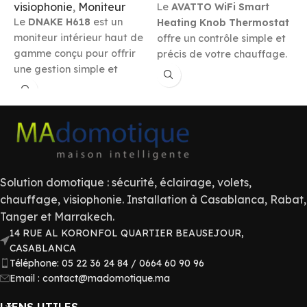
visiophonie
,
Moniteur
Le
AVATTO WiFi Smart
Le
DNAKE H618
est un
Heating Knob Thermostat
d
moniteur intérieur haut de
offre un contrôle simple et
d
gamme conçu pour offrir
précis de votre chauffage.
m
une gestion simple et
Compatible avec
Tuya
c
intuitive de votre système
Smart Life
,
Alexa
,
Google
e
de sécurité domestique et
Home
et
Yandex Alice
, il
g
d'automatisation. Avec son
permet de gérer la
l
grand écran tactile, il
température à distance ou
i
permet de visualiser et
par commande vocale.
t
contrôler facilement
p
l'ensemble de vos
r
Solution domotique : sécurité, éclairage, volets,
équipements connectés,
c
chauffage, visiophonie. Installation à Casablanca, Rabat,
tout en offrant une
d
Tanger et Marrakech.
interface fluide et
p
14 RUE AL KORONFOL QUARTIER BEAUSEJOUR,
conviviale.
é
CASABLANCA
r
Téléphone: 05 22 36 24 84 / 0664 60 90 96
d
Email : contact@madomotique.ma
é
LIENS UTILES