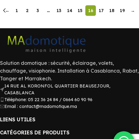
←
1
2
3
…
13
14
15
16
17
18
19
→
Solution domotique : sécurité, éclairage, volets,
chauffage, visiophonie. Installation à Casablanca, Rabat,
Tanger et Marrakech.
14 RUE AL KORONFOL QUARTIER BEAUSEJOUR,
CASABLANCA
Téléphone: 05 22 36 24 84 / 0664 60 90 96
Email : contact@madomotique.ma
LIENS UTILES
CATÉGORIES DE PRODUITS