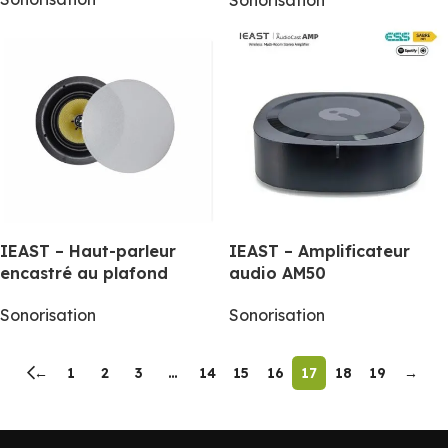
Sonorisation
IEAST – Haut-parleur
IEAST – Amplificateur
encastré au plafond
audio AM50
Sonorisation
Sonorisation
←
1
2
3
…
14
15
16
17
18
19
→