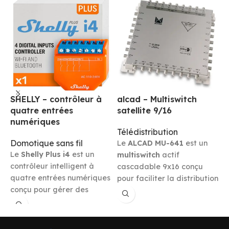
SHELLY – contrôleur à
alcad – Multiswitch
quatre entrées
satellite 9/16
numériques
Télédistribution
S
Domotique sans fil
Le
ALCAD MU-641
est un
Le
Shelly Plus i4
est un
multiswitch
actif
P
contrôleur intelligent à
cascadable 9x16 conçu
a
quatre entrées numériques
pour faciliter la distribution
q
conçu pour gérer des
de signaux satellites et de
a
actions et des scénarios
télévision terrestre dans
a
dans les systèmes
des installations de grande
a
domotiques. Ce dispositif
envergure. Il permet de
x