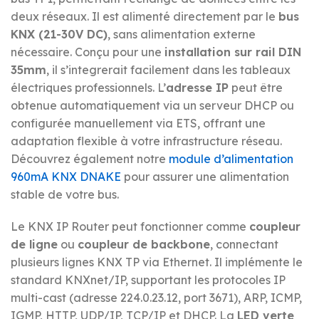
deux réseaux. Il est alimenté directement par le
bus
KNX (21-30V DC)
, sans alimentation externe
nécessaire. Conçu pour une
installation sur rail DIN
35mm
, il s’integrerait facilement dans les tableaux
électriques professionnels. L’
adresse IP
peut être
obtenue automatiquement via un serveur DHCP ou
configurée manuellement via ETS, offrant une
adaptation flexible à votre infrastructure réseau.
Découvrez également notre
module d’alimentation
960mA KNX DNAKE
pour assurer une alimentation
stable de votre bus.
Le KNX IP Router peut fonctionner comme
coupleur
de ligne
ou
coupleur de backbone
, connectant
plusieurs lignes KNX TP via Ethernet. Il implémente le
standard KNXnet/IP, supportant les protocoles IP
multi-cast (adresse 224.0.23.12, port 3671), ARP, ICMP,
IGMP, HTTP, UDP/IP, TCP/IP et DHCP. La
LED verte